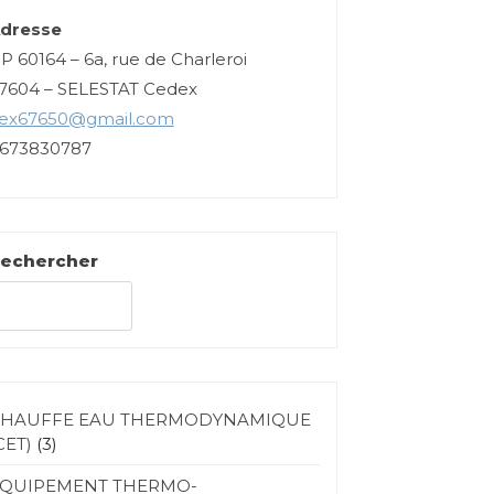
dresse
P 60164 – 6a, rue de Charleroi
7604 – SELESTAT Cedex
tex67650@gmail.com
673830787
echercher
Rechercher
HAUFFE EAU THERMODYNAMIQUE
CET)
(3)
QUIPEMENT THERMO-