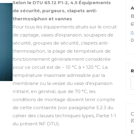
Selon le DTU 65.12 P1-2, 4.5 Équipements
A
de sécurité, purgeurs, clapets anti-
B
thermosiphon et vannes
6
Pour tous les équipements situés sur le circuit
i
de captage, vases d’expansion, soupapes de
0
sécurité, groupes de sécurité, clapets anti-
thermosiphon, la plage de température de
fonctionnement généralement considérée
pour ce circuit est de − 10 °C à + 120 °C. La
R
température maximale admissible par la
membrane ou la vessie du vase d’expansion
n’étant, en général, que de 70 °C, les
conditions de montage doivent tenir compte
de cette contrainte (voir paragraphe 5.2.3 du
C
cahier des clauses techniques types, Partie 1-1
(
du présent NF DTU).
E