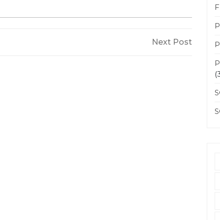
F
P
Next
Next Post
P
Post
P
(
S
S