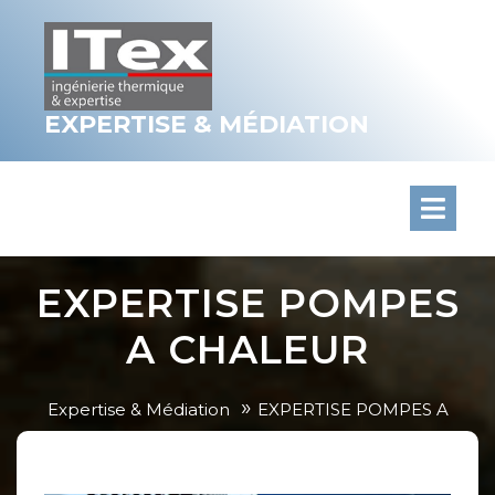
Skip
to
content
EXPERTISE & MÉDIATION
EXPERTISE POMPES
A CHALEUR
»
Expertise & Médiation
EXPERTISE POMPES A
CHALEUR