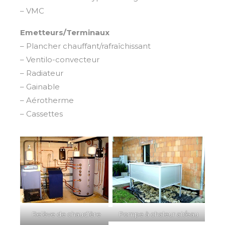
– VMC
Emetteurs/Terminaux
– Plancher chauffant/rafraîchissant
– Ventilo-convecteur
– Radiateur
– Gainable
– Aérotherme
– Cassettes
Relève de chaudière
Pompe à chaleur air/eau