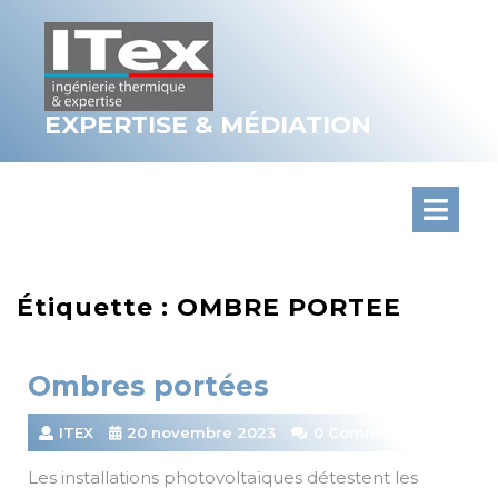
Skip
to
content
EXPERTISE & MÉDIATION
Étiquette :
OMBRE PORTEE
Ombres portées
ITEX
20 novembre 2023
0 Comments
Les installations photovoltaïques détestent les