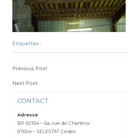
Étiquettes :
DESORDRES MECANIQUES
Navigation
Previous
Previous Post
Post
de
Next
Next Post
Post
l’article
CONTACT
Adresse
BP 60164 – 6a, rue de Charleroi
67604 – SELESTAT Cedex