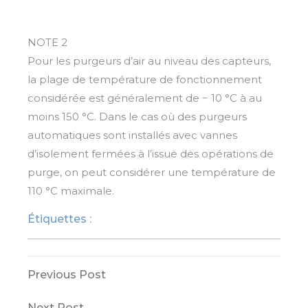
NOTE 2
Pour les purgeurs d’air au niveau des capteurs,
la plage de température de fonctionnement
considérée est généralement de − 10 °C à au
moins 150 °C. Dans le cas où des purgeurs
automatiques sont installés avec vannes
d’isolement fermées à l’issue des opérations de
purge, on peut considérer une température de
110 °C maximale.
Étiquettes :
CESI
Navigation
Previous
Previous Post
Post
de
Next
Next Post