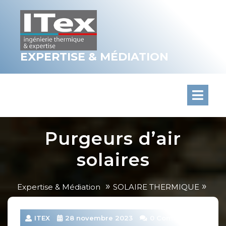
Skip
to
content
EXPERTISE & MÉDIATION
Purgeurs d’air
solaires
»
»
Expertise & Médiation
SOLAIRE THERMIQUE
Purgeurs d’air solaires
ITEX
28 novembre 2023
0 Comments