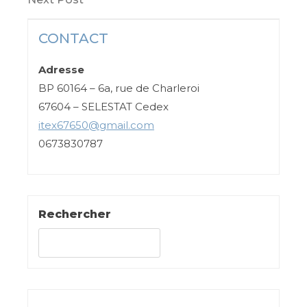
Post
l’article
CONTACT
Adresse
BP 60164 – 6a, rue de Charleroi
67604 – SELESTAT Cedex
itex67650@gmail.com
0673830787
Rechercher
Rechercher